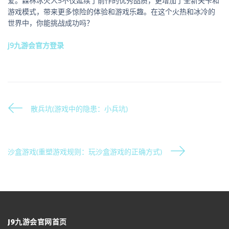
爱。森林冰火人5不仅延续了前作的优秀品质，更增加了全新关卡和
游戏模式，带来更多惊险的体验和游戏乐趣。在这个火热和冰冷的
世界中，你能挑战成功吗？
j9九游会官方登录
散兵坑(游戏中的隐患：小兵坑)
沙盒游戏(重塑游戏规则：玩沙盒游戏的正确方式)
J9九游会官网首页