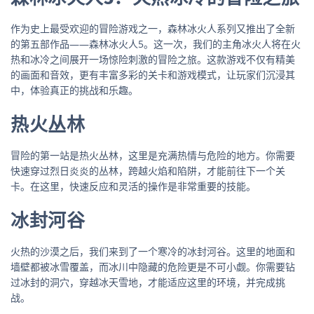
作为史上最受欢迎的冒险游戏之一，森林冰火人系列又推出了全新
的第五部作品——森林冰火人5。这一次，我们的主角冰火人将在火
热和冰冷之间展开一场惊险刺激的冒险之旅。这款游戏不仅有精美
的画面和音效，更有丰富多彩的关卡和游戏模式，让玩家们沉浸其
中，体验真正的挑战和乐趣。
热火丛林
冒险的第一站是热火丛林，这里是充满热情与危险的地方。你需要
快速穿过烈日炎炎的丛林，跨越火焰和陷阱，才能前往下一个关
卡。在这里，快速反应和灵活的操作是非常重要的技能。
冰封河谷
火热的沙漠之后，我们来到了一个寒冷的冰封河谷。这里的地面和
墙壁都被冰雪覆盖，而冰川中隐藏的危险更是不可小觑。你需要钻
过冰封的洞穴，穿越冰天雪地，才能适应这里的环境，并完成挑
战。