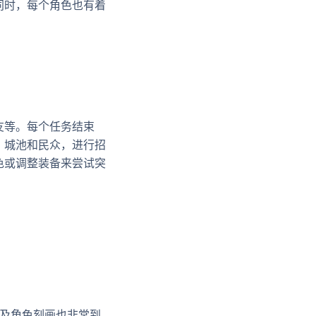
同时，每个角色也有着
友等。每个任务结束
、城池和民众，进行招
色或调整装备来尝试突
定及角色刻画也非常到