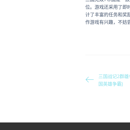
位。游戏还采用了即
计了丰富的任务和奖
作游戏有兴趣，不妨
三国战记2群雄
国英雄争霸)