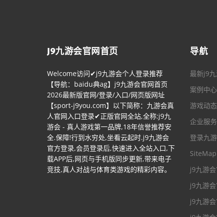
J9九游会官网首页
导航
Welcome访问✔j9九游会个人登录推荐
最新j9
【导航：baidu典ag】j9九游会官网首页
案例中心
2026最新版官网/登录/入口/网页版网址
【sport-j9you.com】以下简称：九游会真
游戏动态
人官网入口登录✔正版官网全站,全称:j9九
企业服务
游会 - 真人游戏第一品牌,18年信誉推荐安
全.保障!行到水穷处,坐看云起时.j9九游会
登录九游
官方登录,会员登录后,快速进入全站入口,下
SiteMap
载APP后,网页与手机版同步更新,带来电子
竞技,真人对战与体育类游戏的精彩内容。
j9九游
j9九游
j9九游