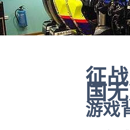
征战
国无
游戏