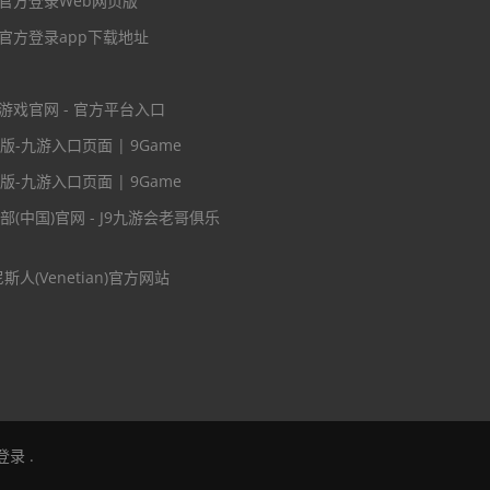
会官方登录Web网页版
会官方登录app下载地址
9游戏官网 - 官方平台入口
-九游入口页面 | 9Game
-九游入口页面 | 9Game
(中国)官网 - J9九游会老哥俱乐
斯人(Venetian)官方网站
登录
.