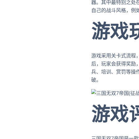
器。其中最特别之处
自己的战斗风格，例
游戏
游戏采用关卡式流程
后，玩家会获得奖励
兵、培训、赏罚等操
破。
游戏
三国无双7帝国是一