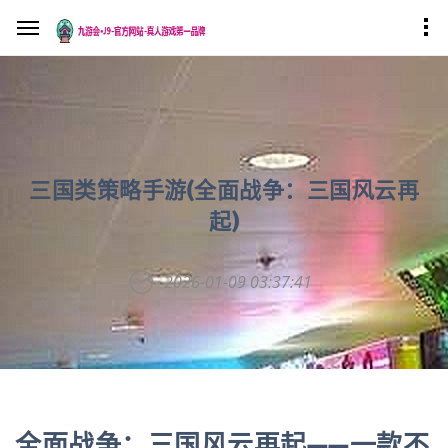
三国类策略手游(全面战争：三国风云再
起)
2026-01-09 03:37:41
全面战争：三国风云再起——一款不