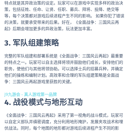
特点就是其异政治策的设定。玩家可以在游戏中实现多样的政治决
策，包括征姓、任命、让贤、任职、募兵、拜将、投降、绝交等
等，每个决策都对游戏后续进程产生不同的影响。 如果你犯了错误
的决策，就要承受带来的后果。好在，《全面战争：三国风云再
起》后期会增加更多的异政治策，玩法更加丰富。
3. 军队组建策略
完整的军队组建和部署系统是《全面战争：三国风云再起》最重要
的特点之一。玩家可以自主选择将领并鼓励他们成长，安排他们的
职务，使他们与其他将领协助。可以选择士兵的招募兵种，并确定
他们的操练和编制计划。高效率和合理的军队组建策略是全面战
争：三国风云再起游戏里获胜的关键。
j9九游会 - 真人游戏第一品牌
4. 战役模式与地形互动
《全面战争：三国风云再起》采用了第一视角的战斗模式，玩家可
以自定义部队并缜密调度，充分利用地形掩护，发展夹攻战术和埋
伏战法。同时，每个地图的地形都对游戏后续进程产生不同的影