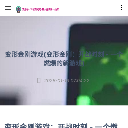
变形金刚游戏(变形金刚：开战时刻 - 一个
燃爆的新游戏)
2026-01-13 07:04:22
变形金刚游戏：开战时刻 - 一个燃