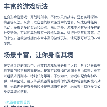
丰富的游戏玩法
在变形金刚游戏：开战时刻中，不仅仅只有战斗，还有各种探险、
挑战等玩法。玩家可以自由的探索游戏中的世界，完成各种任务、
活动，获得更多的奖励和经验。除此之外，游戏中还有多种多样的
社交玩法，可以和其他玩家一起组队副本，进行社交互动等等。总
的来说，这款游戏拥有非常丰富的游戏玩法，让玩家可以玩的非常
尽兴。
场景丰富，让你身临其境
在变形金刚的游戏中，开放的游戏场景是相当大的，各个场景都有
着不同的设定和游戏玩法。玩家可以选择在地图中自由探索，也可
以组队进行副本、特别任务等等。不仅如此，游戏中配合各种炸
弹、特殊区域、暴走等系统设置会使得你的游戏体验更加的惊心动
魄。无论你是在野外探险还是在城市中狂奔，玩家都可以感受到如
身临其境的感觉。
j9九游会官网首页