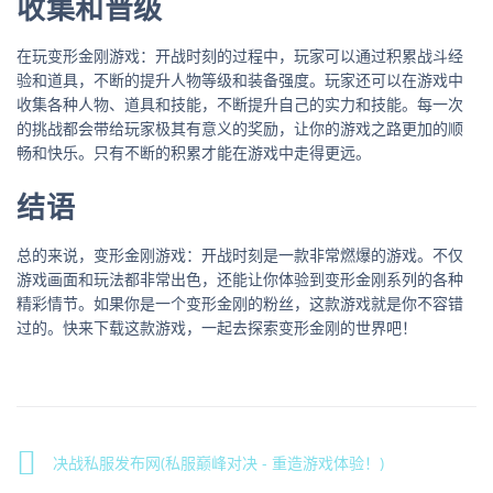
收集和晋级
在玩变形金刚游戏：开战时刻的过程中，玩家可以通过积累战斗经
验和道具，不断的提升人物等级和装备强度。玩家还可以在游戏中
收集各种人物、道具和技能，不断提升自己的实力和技能。每一次
的挑战都会带给玩家极其有意义的奖励，让你的游戏之路更加的顺
畅和快乐。只有不断的积累才能在游戏中走得更远。
结语
总的来说，变形金刚游戏：开战时刻是一款非常燃爆的游戏。不仅
游戏画面和玩法都非常出色，还能让你体验到变形金刚系列的各种
精彩情节。如果你是一个变形金刚的粉丝，这款游戏就是你不容错
过的。快来下载这款游戏，一起去探索变形金刚的世界吧！
决战私服发布网(私服巅峰对决 - 重造游戏体验！)