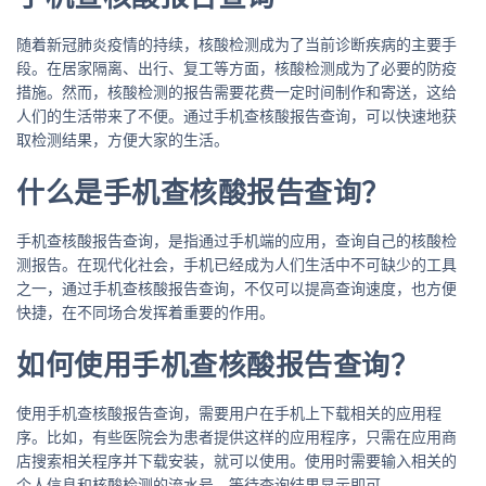
随着新冠肺炎疫情的持续，核酸检测成为了当前诊断疾病的主要手
段。在居家隔离、出行、复工等方面，核酸检测成为了必要的防疫
措施。然而，核酸检测的报告需要花费一定时间制作和寄送，这给
人们的生活带来了不便。通过手机查核酸报告查询，可以快速地获
取检测结果，方便大家的生活。
什么是手机查核酸报告查询？
手机查核酸报告查询，是指通过手机端的应用，查询自己的核酸检
测报告。在现代化社会，手机已经成为人们生活中不可缺少的工具
之一，通过手机查核酸报告查询，不仅可以提高查询速度，也方便
快捷，在不同场合发挥着重要的作用。
如何使用手机查核酸报告查询？
使用手机查核酸报告查询，需要用户在手机上下载相关的应用程
序。比如，有些医院会为患者提供这样的应用程序，只需在应用商
店搜索相关程序并下载安装，就可以使用。使用时需要输入相关的
个人信息和核酸检测的流水号，等待查询结果显示即可。