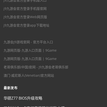
j9九游会官方登录手机版入口
j9九游会官方登录手机版官网
j9九游会官方登录Web网页版
j9九游会官方登录app下载地址
九游会J9游戏官网 - 官方平台入口
九游网页版-九游入口页面 | 9Game
九游网页版-九游入口页面 | 9Game
老哥俱乐部(中国)官网 - J9九游会老哥俱乐部
澳门·威尼斯人(Venetian)官方网站
最新发布
华硕Z77 BIOS升级攻略