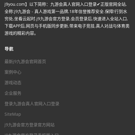
j9you.com】以下简称：九游会真人官网入口登录✔正版官网全站,
全称:j9九游会 - 真人游戏第一品牌,18年信誉推荐安全.保障!行到水
穷处,坐看云起时.j9九游会官方登录,会员登录后,快速进入全站入口,
下载APP后,网页与手机版同步更新,带来电子竞技,真人对战与体育类
游戏的精彩内容。
导航
最新j9九游会官网首页
案例中心
游戏动态
企业服务
登录九游会真人官网入口登录
SiteMap
j9九游会官方登录官方网站