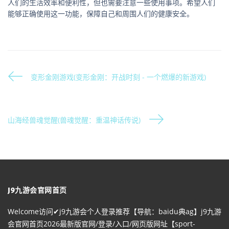
人们的生活效率和便利性，但也需要注意一些使用事项。希望人们
能够正确使用这一功能，保障自己和周围人们的健康安全。
变形金刚游戏(变形金刚：开战时刻 - 一个燃爆的新游戏)
山海经兽魂觉醒(兽魂觉醒：重温神话传说)
J9九游会官网首页
Welcome访问✔j9九游会个人登录推荐【导航：baidu典ag】j9九游
会官网首页2026最新版官网/登录/入口/网页版网址【sport-