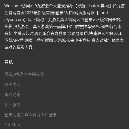
Welcome访问✔j9九游会个人登录推荐【导航：baidu典ag】j9九游
会官网首页2026最新版官网/登录/入口/网页版网址【sport-
j9you.com】以下简称：九游会真人官网入口登录✔正版官网全站,
全称:j9九游会 - 真人游戏第一品牌,18年信誉推荐安全.保障!行到水
穷处,坐看云起时.j9九游会官方登录,会员登录后,快速进入全站入口,
下载APP后,网页与手机版同步更新,带来电子竞技,真人对战与体育类
游戏的精彩内容。
导航
最新j9九游会官网首页
案例中心
游戏动态
企业服务
登录九游会真人官网入口登录
SiteMap