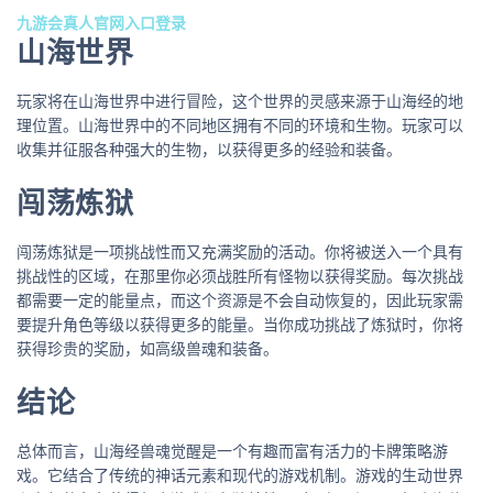
九游会真人官网入口登录
山海世界
玩家将在山海世界中进行冒险，这个世界的灵感来源于山海经的地
理位置。山海世界中的不同地区拥有不同的环境和生物。玩家可以
收集并征服各种强大的生物，以获得更多的经验和装备。
闯荡炼狱
闯荡炼狱是一项挑战性而又充满奖励的活动。你将被送入一个具有
挑战性的区域，在那里你必须战胜所有怪物以获得奖励。每次挑战
都需要一定的能量点，而这个资源是不会自动恢复的，因此玩家需
要提升角色等级以获得更多的能量。当你成功挑战了炼狱时，你将
获得珍贵的奖励，如高级兽魂和装备。
结论
总体而言，山海经兽魂觉醒是一个有趣而富有活力的卡牌策略游
戏。它结合了传统的神话元素和现代的游戏机制。游戏的生动世界